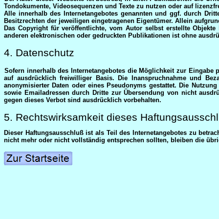
Tondokumente, Videosequenzen und Texte zu nutzen oder auf lizenzfr
Alle innerhalb des Internetangebotes genannten und ggf. durch Dri
Besitzrechten der jeweiligen eingetragenen Eigentümer. Allein aufgrun
Das Copyright für veröffentlichte, vom Autor selbst erstellte Objek
anderen elektronischen oder gedruckten Publikationen ist ohne ausdrü
4. Datenschutz
Sofern innerhalb des Internetangebotes die Möglichkeit zur Eingabe p
auf ausdrücklich freiwilliger Basis. Die Inanspruchnahme und Be
anonymisierter Daten oder eines Pseudonyms gestattet. Die Nutzung
sowie Emailadressen durch Dritte zur Übersendung von nicht ausdrüc
gegen dieses Verbot sind ausdrücklich vorbehalten.
5. Rechtswirksamkeit dieses Haftungsaussch
Dieser Haftungsausschluß ist als Teil des Internetangebotes zu betra
nicht mehr oder nicht vollständig entsprechen sollten, bleiben die übr