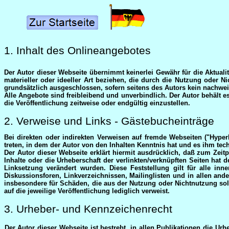
1. Inhalt des Onlineangebotes
Der Autor dieser Webseite übernimmt keinerlei Gewähr für die Aktualit
materieller oder ideeller Art beziehen, die durch die Nutzung oder 
grundsätzlich ausgeschlossen, sofern seitens des Autors kein nachweis
Alle Angebote sind freibleibend und unverbindlich. Der Autor behält 
die Veröffentlichung zeitweise oder endgültig einzustellen.
2. Verweise und Links - Gästebucheinträge
Bei direkten oder indirekten Verweisen auf fremde Webseiten ("Hyper
treten, in dem der Autor von den Inhalten Kenntnis hat und es ihm tec
Der Autor dieser Webseite erklärt hiermit ausdrücklich, daß zum Zeitp
Inhalte oder die Urheberschaft der verlinkten/verknüpften Seiten hat de
Linksetzung verändert wurden. Diese Feststellung gilt für alle in
Diskussionsforen, Linkverzeichnissen, Mailinglisten und in allen ande
insbesondere für Schäden, die aus der Nutzung oder Nichtnutzung solch
auf die jeweilige Veröffentlichung lediglich verweist.
3. Urheber- und Kennzeichenrecht
Der Autor dieser Webseite ist bestrebt, in allen Publikationen die Ur