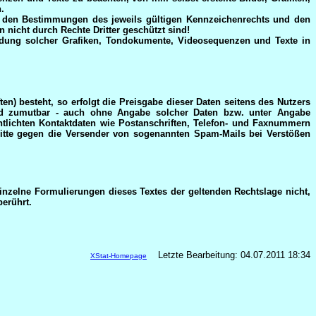
.
kt den Bestimmungen des jeweils gültigen Kennzeichenrechts und den
 nicht durch Rechte Dritter geschützt sind!
rwendung solcher Grafiken, Tondokumente, Videosequenzen und Texte in
n) besteht, so erfolgt die Preisgabe dieser Daten seitens des Nutzers
 und zumutbar - auch ohne Angabe solcher Daten bzw. unter Angabe
tlichten Kontaktdaten wie Postanschriften, Telefon- und Faxnummern
hritte gegen die Versender von sogenannten Spam-Mails bei Verstößen
einzelne Formulierungen dieses Textes der geltenden Rechtslage nicht,
berührt.
Letzte Bearbeitung:
04.07.2011 18:34
XStat-Homepage