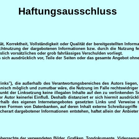
Haftungsausschluss
ät, Korrektheit, Vollständigkeit oder Qualität der bereitgestellten Inf
Nichtnutzung der dargebotenen Informationen bzw. durch die Nutzung fe
lich vorsätzliches oder grob fahrlässiges Verschulden vorliegt.
es sich ausdrücklich vor, Teile der Seiten oder das gesamte Angebot o
links"), die außerhalb des Verantwortungsbereiches des Autors liegen, 
hnisch möglich und zumutbar wäre, die Nutzung im Falle rechtswidriger 
unkt der Linksetzung keine illegalen Inhalte auf den zu verlinkenden S
r Autor keinerlei Einfluß. Deshalb distanziert er sich hiermit ausdrückl
nerhalb des eigenen Internetangebotes gesetzten Links und Verweise
ren Formen von Datenbanken, auf deren Inhalt externe Schreibzugriffe m
erart dargebotener Informationen entstehen, haftet allein der Anbieter 
heberrechte der verwendeten Bilder, Grafiken, Tondokumente, Videoseque