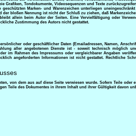
eie Grafiken, Tondokumente, Videosequenzen und Texte zurückzugreifen
tte geschützten Marken- und Warenzeichen unterliegen uneingeschrän
d der bloßen Nennung ist nicht der Schluß zu ziehen, daß Markenzeichen
te bleibt allein beim Autor der Seiten. Eine Vervielfältigung oder Ve
ckliche Zustimmung des Autors nicht gestattet.
ersönlicher oder geschäftlicher Daten (Emailadressen, Namen, Anschrifte
zahlung aller angebotenen Dienste ist - soweit technisch möglich
 der im Rahmen des Impressums oder vergleichbarer Angaben veröffen
klich angeforderten Informationen ist nicht gestattet. Rechtliche Sc
lusses
chten, von dem aus auf diese Seite verwiesen wurde. Sofern Teile oder 
igen Teile des Dokumentes in ihrem Inhalt und ihrer Gültigkeit davon un