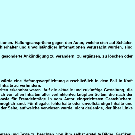
ormationen. Haftungsansprüche gegen den Autor, welche sich auf Schäden
hlerhafter und unvollständiger Informationen verursacht wurden, sind
hne gesonderte Ankündigung zu verändern, zu ergänzen, zu löschen oder
würde eine Haftungsverpflichtung ausschließlich in dem Fall in Kraft
Inhalte zu verhindern.
eiten erkennbar waren. Auf die aktuelle und zukünftige Gestaltung, die
ich von allen Inhalten aller verlinkten/verknüpften Seiten, die nach der
 sowie für Fremdeinträge in vom Autor eingerichteten Gästebüchern,
öglich sind. Für illegale, fehlerhafte oder unvollständige Inhalte und
der Seite, auf welche verwiesen wurde, nicht derjenige, der über Links
nzen und Texte zu beachten, von ihm selbst erstellte Bilder, Grafiken,